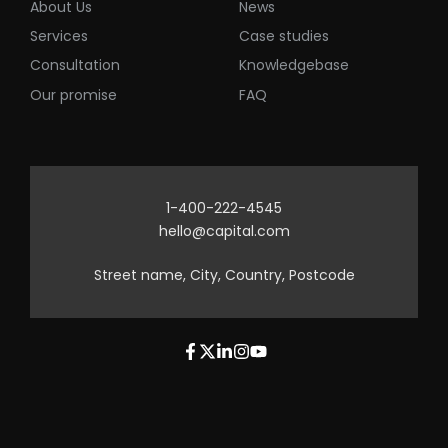
About Us
News
Services
Case studies
Consultation
Knowledgebase
Our promise
FAQ
1-400-222-4545
hello@capital.com
Street name, City, Country, Postcode