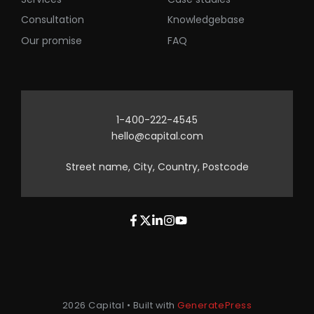
Consultation
Knowledgebase
Our promise
FAQ
1-400-222-4545
hello@capital.com
Street name, City, Country, Postcode
2026 Capital • Built with
GeneratePress